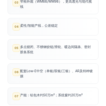
窄框外观（WM88/WM98），更高透光与现代视
03
线
柔性/智能产线，公差稳定
04
多点锁闭、不锈钢铰链/滑轮、暖边间隔条、密封
05
胶条系统
配套Low-E中空（单银/双银/三银）、AR及特种镀
06
膜
产能：铝包木约50万m²；系统窗约20万m²
07