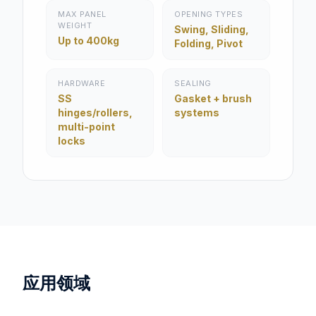
MAX PANEL
OPENING TYPES
WEIGHT
Swing, Sliding,
Up to 400kg
Folding, Pivot
HARDWARE
SEALING
SS
Gasket + brush
hinges/rollers,
systems
multi-point
locks
应用领域